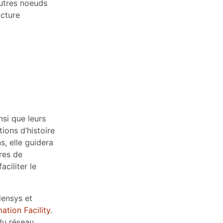
utres noeuds
ucture
nsi que leurs
ions d’histoire
s, elle guidera
ires de
aciliter le
densys et
ation Facility
.
du réseau