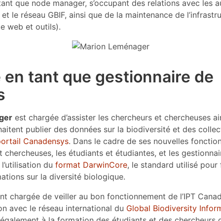
ant que node manager, s’occupant des relations avec les a
et le réseau GBIF, ainsi que de la maintenance de l’infrastr
e web et outils).
 en tant que gestionnaire de
s
ger
est chargée d’assister les chercheurs et chercheuses ai
aitent publier des données sur la biodiversité et des collect
portail Canadensys
. Dans le cadre de ses nouvelles fonction
t chercheuses, les étudiants et étudiantes, et les gestionna
l’utilisation du
format DarwinCore
, le standard utilisé pour f
ations sur la diversité biologique.
ent chargée de veiller au bon fonctionnement de l’IPT Cana
ison avec le réseau international du
Global Biodiversity Inform
 également à la formation des étudiants et des chercheurs 