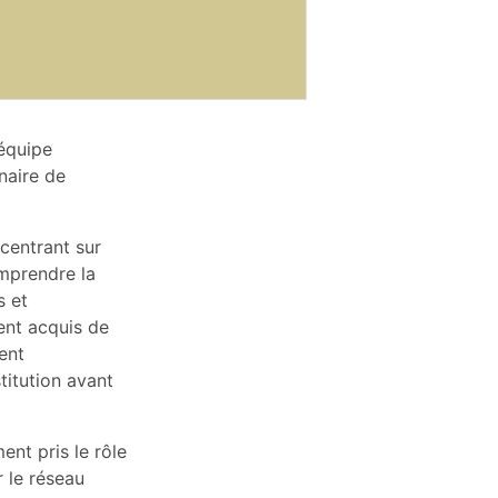
équipe
naire de
centrant sur
omprendre la
s et
ment acquis de
ent
titution avant
nt pris le rôle
r le réseau