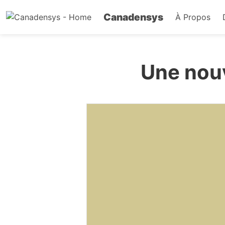
Canadensys
À Propos
Une nou