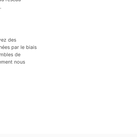
.
vez des
ées par le biais
embles de
tement nous